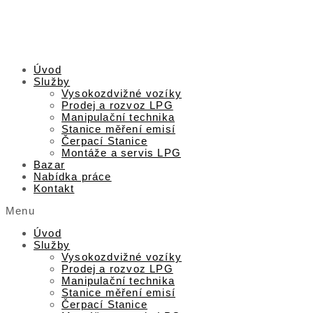
Úvod
Služby
Vysokozdvižné vozíky
Prodej a rozvoz LPG
Manipulační technika
Stanice měření emisí
Čerpací Stanice
Montáže a servis LPG
Bazar
Nabídka práce
Kontakt
Menu
Úvod
Služby
Vysokozdvižné vozíky
Prodej a rozvoz LPG
Manipulační technika
Stanice měření emisí
Čerpací Stanice